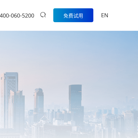
EN
400-060-5200
免费试用
生鲜
餐饮
活动
商家中心
智
科脉生鲜数字化解决方案围绕采
模
购、库存、称重收银、损耗管
科脉数智中国
餐饮集团版
控、会员营销和线上线下一体化
行沙龙报名入
的一
经营，帮助生鲜门店实现更精
定制餐饮系统个性化服务/
大卖场
口
细、更高效的日常管理。
提供私有化部署
管
多元化门店经营、线上线下一体
商
学习中心
级
化，助力大卖场行业进入智慧零
售时代
服
扫码体验
烘焙
营
聚合流量资源、采供销协同一
体，助力烘焙行业轻松管店