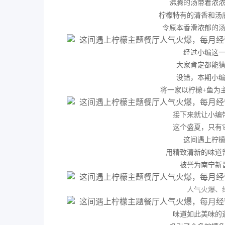
沸腾的汤带着浓
柠檬特有的清香和汤
令原本香滑浓郁的
经过小编这
大家肯定都能
没错，本期小
将一家以柠檬+鱼为
接下来就让小编
这个盛夏，只有
这间遇上柠
用精致清新的味道
被誉为南宁新
人气火爆、
味道如此美味的