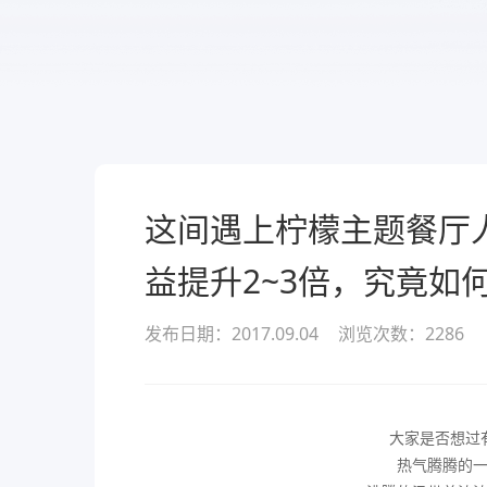
服务
酒业
款可定
溯源管货
查看所有产品
经营全域
这间遇上柠檬主题餐厅
益提升2~3倍，究竟如
发布日期：2017.09.04
浏览次数：
2286
大家是否想过
热气腾腾的