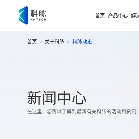
首页
产品中心
解
首页
>
关于科脉
>
科脉动态
集团型企业
新零售解决方案
零售
即时零售
运营
方
构建“仓
随扩，直
大型企业
便
科脉
集团
高速服务
大
案
高成长型企业
以业务 +
新闻中心
商
过SaaS 
统一管理
科脉
小微企业
社
在这里，您可以了解到最新有关科脉的活动和资讯
社区超
为持
社
全渠道布
社区超市
数字化增值服务
科脉