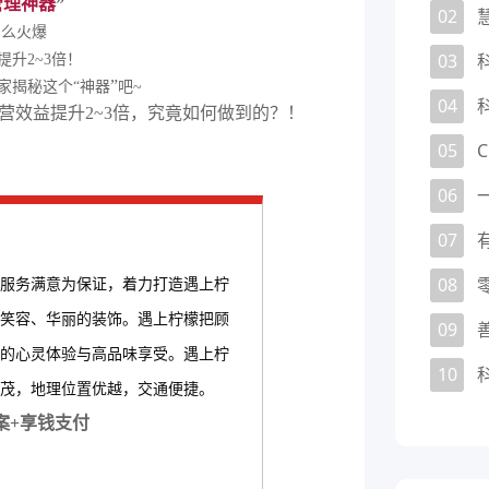
管理神器
”
02
多么火爆
03
升2~3倍！
”
家揭秘这个“神器
吧~
04
05
06
07
08
服务满意为保证，着力打造遇上柠
笑容、华丽的装饰。遇上柠檬把顾
09
的心灵体验与高品味享受。遇上柠
10
茂，地理位置优越，交通便捷。
案+享钱支付