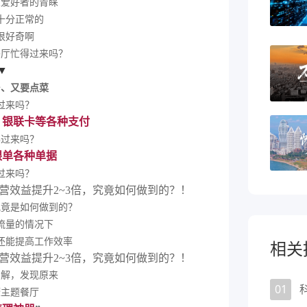
鱼爱好者的青睐
十分正常的
很好奇啊
餐厅忙得过来吗？
▼
台、又要点菜
过来吗？
、银联卡等各种支付
得过来吗？
银单各种单据
过来吗？
究竟是如何做到的？
流量的情况下
还能提高
工作效率
相关
了解，
发现原来
01
檬主题餐厅