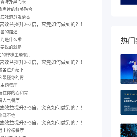
浓香味扑鼻而来
底鱼片的鲜美融合
汤底味道愈发清香
一番的描述
热门
猜到是什么啦
编要说的就是
主的柠檬主题餐厅
带各位介绍下
它最懂你的胃
檬主题餐厅
留住你的心和胃
晋人气餐厅
络绎不绝
遇上柠檬餐厅