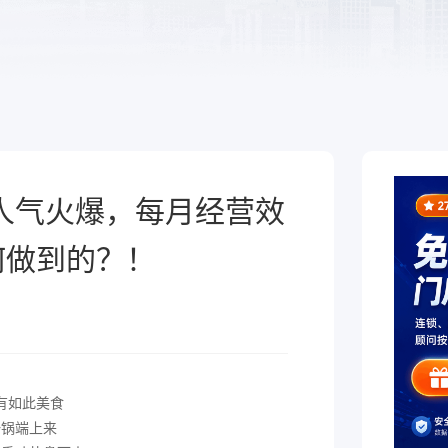
于泛零售连锁企业的一
熟食
制化的SaaS软件
全链路，赋能酒商高效
跨业态供应链管理、数字工具
增长
能，助力熟食企业降本增效
人气火爆，每月经营效
何做到的？！
有如此美食
一锅端上来