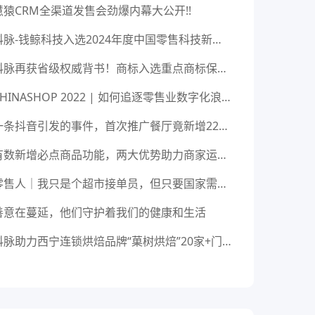
慧猿CRM全渠道发售会劲爆内幕大公开!!
科脉-钱鲸科技入选2024年度中国零售科技新锐企业！
科脉再获省级权威背书！商标入选重点商标保护名录
CHINASHOP 2022 | 如何追逐零售业数字化浪潮？科脉与你相约青岛
一条抖音引发的事件，首次推广餐厅竟新增2200+会员？
有数新增必点商品功能，两大优势助力商家运营！
零售人｜我只是个超市接单员，但只要国家需要我肯定义无反顾
善意在蔓延，他们守护着我们的健康和生活
科脉助力西宁连锁烘焙品牌“菓树烘焙”20家+门店轻松管理