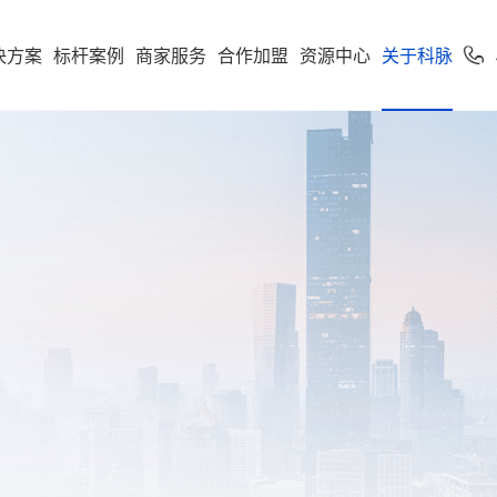
决方案
标杆案例
商家服务
合作加盟
资源中心
关于科脉
加盟申请
专卖
便利店
专家服务
案下载
了解科脉
零售公私域运
软件下载
新闻动态
学习中心
使用手册
科脉招聘
服务支持
市场
享多米合伙人
营增长训练营
店一体”增长新引擎，随搭
到店到家一体化经营，进销存
科脉伙伴运营平台
通头部
能化管理，助力连锁便利店规
利店
科脉介绍
收银系统
科脉动态
智慧零售
人才价值
技术支持
云鼎
科脉钱鲸云
化增长
定制化智慧零售解决方
服务于泛零售连锁企业
区
商超
卖场
科脉荣誉
手机收银
科脉公告
智慧餐饮
人才招聘
正版鉴定
款可定制化的SaaS软件
 数据双中台为底座，通
智能供应链管控、业务移动化
超
科脉历程
小程序
行业新闻
智慧专卖
查询经销
化 + AI 能力，实现多业态
理，助力商超行业效能全面升
云帆OS
群生鲜
联系我们
科脉视频
增值服务
科脉AI客
市
母婴
续增长而生
区店
局、全链路赋能，助力
数字化辅助管理、多元化精准
生意增长
销，助力母婴行业多渠道获客
钱鲸云