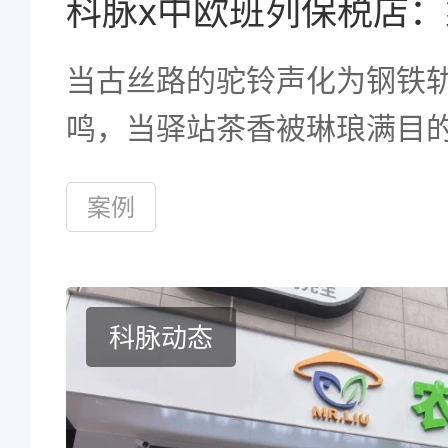
当古丝路的驼铃声化为钢铁
鸣，当驿站茶香被琳琅满目
物取代，中欧班列正以风驰
案例
度，重新定义着中国与世界
科脉动态