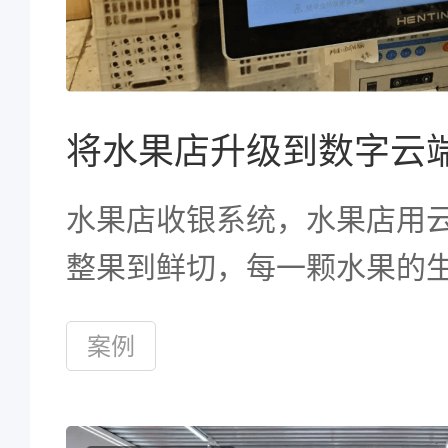
水果店收银系统，水果店用
整果到鲜切，每一颗水果的
都被纳入精密的数字化管理
案例
应链响应速度因此大幅提升
门店平均损耗率显著下降。