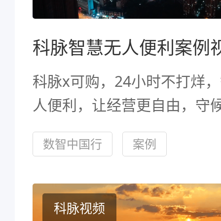
科脉x可购，24小时不打烊
人便利，让经营更自由，守
久!#可购#便利店#无人值守
数智中国行
案例
科脉视频