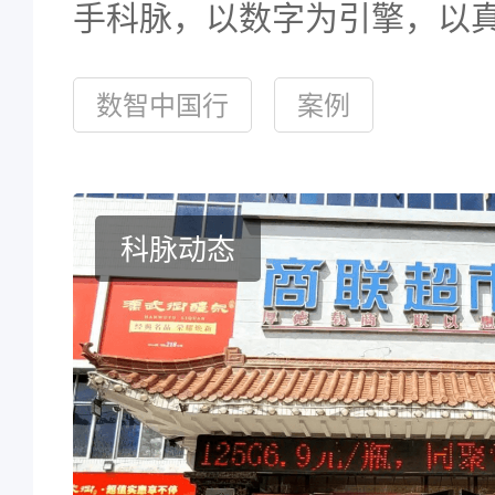
手科脉，以数字为引擎，以
诺，打造云南便民生活新标杆
数智中国行
案例
心便利#科脉#连锁便利店#
地方就有科脉
科脉动态