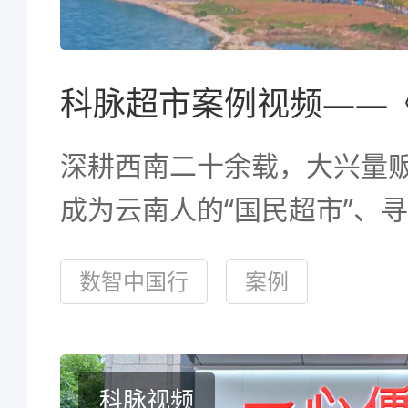
深耕西南二十余载，大兴量
成为云南人的“国民超市”、
地。携手科脉，全面推进数
数智中国行
案例
型，助力多区域、多门店高
焕发零售新活力。#大兴量贩
科脉视频