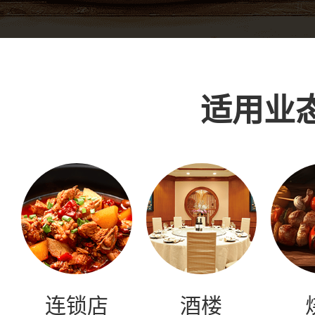
适用业
连锁店
酒楼