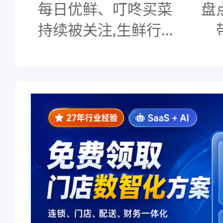
每日优鲜、叮咚买菜
盘
持续被关注,生鲜行业
还要找多久破局途
径？