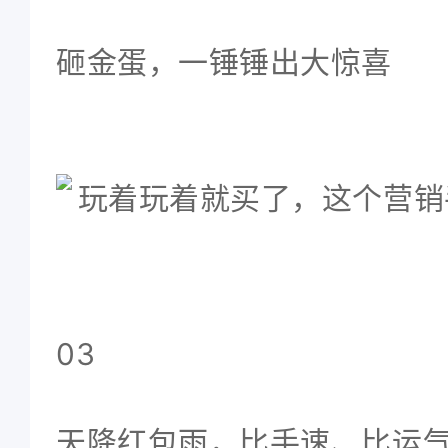
砸金蛋，一锤锤出大惊喜
03
天降红包雨，比手速、比运