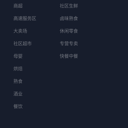
商超
社区生鲜
高速服务区
卤味熟食
大卖场
休闲零食
社区超市
专营专卖
母婴
快餐中餐
烘焙
熟食
酒业
餐饮