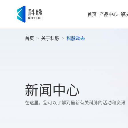
首页
产品中心
解
首页
>
关于科脉
>
科脉动态
集团型企业
新零售解决方案
零售
即时零售
运营
方
构建“仓
随扩，直
大型企业
便
科脉
集团
高速服务
大
案
高成长型企业
以业务 +
新闻中心
商
过SaaS 
统一管理
科脉
小微企业
社
在这里，您可以了解到最新有关科脉的活动和资讯
社区超
为持
社
全渠道布
社区超市
数字化增值服务
科脉