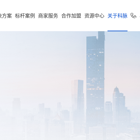
决方案
标杆案例
商家服务
合作加盟
资源中心
关于科脉
加盟申请
专卖
便利店
专家服务
案下载
了解科脉
零售公私域运
软件下载
新闻动态
学习中心
使用手册
科脉招聘
服务支持
市场
享多米合伙人
营增长训练营
店一体”增长新引擎，随搭
到店到家一体化经营，进销存
科脉伙伴运营平台
通头部
能化管理，助力连锁便利店规
利店
科脉介绍
收银系统
科脉动态
智慧零售
人才价值
技术支持
云鼎
科脉钱鲸云
化增长
定制化智慧零售解决方
服务于泛零售连锁企业
区
商超
卖场
科脉荣誉
手机收银
科脉公告
智慧餐饮
人才招聘
正版鉴定
款可定制化的SaaS软件
 数据双中台为底座，通
智能供应链管控、业务移动化
超
科脉历程
小程序
行业新闻
智慧专卖
查询经销
化 + AI 能力，实现多业态
理，助力商超行业效能全面升
云帆OS
群生鲜
联系我们
科脉视频
增值服务
科脉AI客
市
母婴
续增长而生
区店
局、全链路赋能，助力
数字化辅助管理、多元化精准
生意增长
销，助力母婴行业多渠道获客
钱鲸云