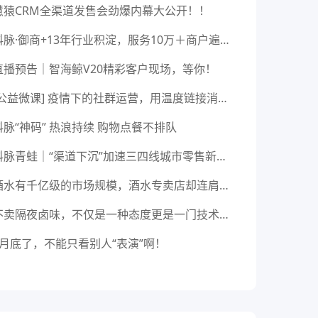
慧猿CRM全渠道发售会劲爆内幕大公开！！
科脉·御商+13年行业积淀，服务10万＋商户遍布全国
直播预告｜智海鲸V20精彩客户现场，等你！
[公益微课] 疫情下的社群运营，用温度链接消费者
科脉“神码” 热浪持续 购物点餐不排队
科脉青蛙｜“渠道下沉”加速三四线城市零售新升级
酒水有千亿级的市场规模，酒水专卖店却连肩都擦不上？
不卖隔夜卤味，不仅是一种态度更是一门技术活！
8月底了，不能只看别人“表演”啊！