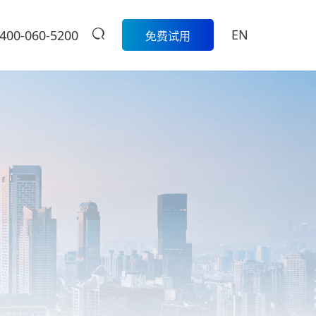
EN
400-060-5200
免费试用
生鲜
餐饮
活动
商家中心
智
科脉生鲜数字化解决方案围绕采
模
购、库存、称重收银、损耗管
科脉数智中国
餐饮集团版
控、会员营销和线上线下一体化
行沙龙报名入
的一
经营，帮助生鲜门店实现更精
定制餐饮系统个性化服务/
大卖场
口
细、更高效的日常管理。
提供私有化部署
管
多元化门店经营、线上线下一体
商
学习中心
级
化，助力大卖场行业进入智慧零
售时代
服
扫码体验
烘焙
营
聚合流量资源、采供销协同一
体，助力烘焙行业轻松管店