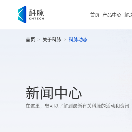
首页
产品中心
解
首页
>
关于科脉
>
科脉动态
集团型企业
新零售解决方案
零售
即时零售
运营
方
构建“仓
随扩，直
大型企业
便
科脉
集团
高速服务
大
案
高成长型企业
以业务 +
新闻中心
商
过SaaS 
统一管理
科脉
小微企业
社
在这里，您可以了解到最新有关科脉的活动和资讯
社区超
为持
社
全渠道布
社区超市
数字化增值服务
科脉