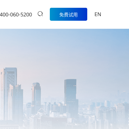
EN
400-060-5200
免费试用
生鲜
餐饮
活动
商家中心
智
科脉生鲜数字化解决方案围绕采
模
购、库存、称重收银、损耗管
科脉数智中国
餐饮集团版
控、会员营销和线上线下一体化
行沙龙报名入
的一
经营，帮助生鲜门店实现更精
定制餐饮系统个性化服务/
大卖场
口
细、更高效的日常管理。
提供私有化部署
管
多元化门店经营、线上线下一体
商
学习中心
级
化，助力大卖场行业进入智慧零
售时代
服
扫码体验
烘焙
营
聚合流量资源、采供销协同一
体，助力烘焙行业轻松管店