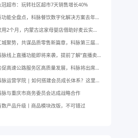
永冠超市：玩转社区超市7天销售增长40%
新功能全盘点，科脉餐饮数字化解决方案去年做了这些重磅升级！
仅用2个月，内蒙古这家母婴店借助好麦云实现全新蜕变！
江城聚势，共谋品质零售新篇章，科脉第三届用户大会圆满落幕！
科脉线上直播功能即将来袭，提前了解“直播卖货”！
共促高速公路服务区高质量发展，科脉将出席第十六届中国高速公路服务区管理年会
科脉运营学院 | 如何搭建会员成长体系？这里有你想了解的！
科脉与重庆市商务委员会达成战略合作
有数产品升级丨商品模块改版，不可错过