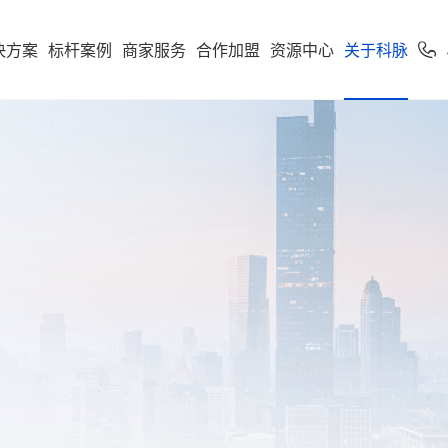
决方案
标杆案例
商家服务
合作加盟
资源中心
关于科脉
加盟申请
专卖
便利店
专家服务
案下载
了解科脉
零售公私域运
软件下载
新闻动态
学习中心
使用手册
科脉招聘
服务支持
市场
享多米合伙人
营增长训练营
店一体”增长新引擎，随搭
到店到家一体化经营，进销存
科脉伙伴运营平台
通头部
能化管理，助力连锁便利店规
利店
科脉介绍
收银系统
科脉动态
智慧零售
人才价值
技术支持
云鼎
科脉钱鲸云
化增长
定制化智慧零售解决方
服务于泛零售连锁企业
区
商超
卖场
科脉荣誉
手机收银
科脉公告
智慧餐饮
人才招聘
正版鉴定
款可定制化的SaaS软件
 数据双中台为底座，通
智能供应链管控、业务移动化
超
科脉历程
小程序
行业新闻
智慧专卖
查询经销
化 + AI 能力，实现多业态
理，助力商超行业效能全面升
云帆OS
群生鲜
联系我们
科脉视频
增值服务
科脉AI客
市
母婴
续增长而生
区店
局、全链路赋能，助力
数字化辅助管理、多元化精准
生意增长
销，助力母婴行业多渠道获客
钱鲸云