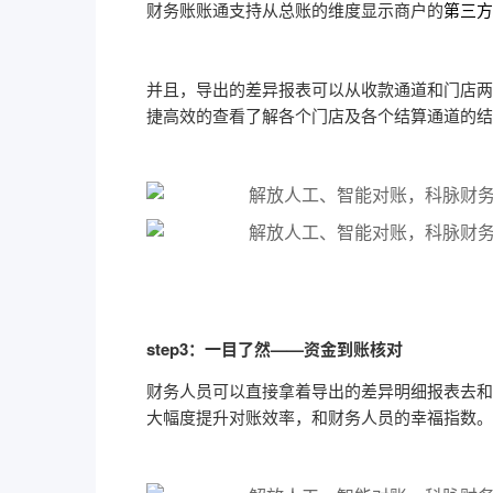
财务账账通支持
从总账的维度显示商户的
第三方
并且，导出的差异报表可以从收款通道和门店两
捷高效的查看了解各个门店及各个结算通道的结
step3：一目了然——资金到账核对
财务人员
可以直接
拿
着
导出的
差异明细
报表去和
大幅度提升对账效率
，和财务人员的幸福指数
。