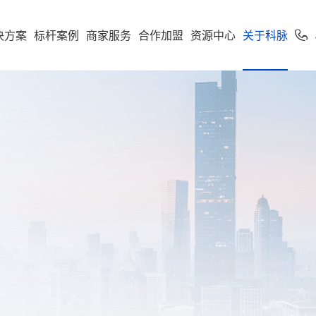
决方案
标杆案例
商家服务
合作加盟
资源中心
关于科脉
加盟申请
专卖
便利店
专家服务
案下载
了解科脉
零售公私域运
软件下载
新闻动态
学习中心
使用手册
科脉招聘
服务支持
市场
享多米合伙人
营增长训练营
店一体”增长新引擎，随搭
到店到家一体化经营，进销存
科脉伙伴运营平台
通头部
能化管理，助力连锁便利店规
利店
科脉介绍
收银系统
科脉动态
智慧零售
人才价值
技术支持
云鼎
科脉钱鲸云
化增长
定制化智慧零售解决方
服务于泛零售连锁企业
区
商超
卖场
科脉荣誉
手机收银
科脉公告
智慧餐饮
人才招聘
正版鉴定
款可定制化的SaaS软件
 数据双中台为底座，通
智能供应链管控、业务移动化
超
科脉历程
小程序
行业新闻
智慧专卖
查询经销
化 + AI 能力，实现多业态
理，助力商超行业效能全面升
云帆OS
群生鲜
联系我们
科脉视频
增值服务
科脉AI客
市
母婴
续增长而生
区店
局、全链路赋能，助力
数字化辅助管理、多元化精准
生意增长
销，助力母婴行业多渠道获客
钱鲸云