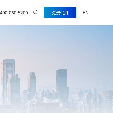
EN
400-060-5200
免费试用
生鲜
餐饮
活动
商家中心
智
科脉生鲜数字化解决方案围绕采
模
购、库存、称重收银、损耗管
科脉数智中国
餐饮集团版
控、会员营销和线上线下一体化
行沙龙报名入
的一
经营，帮助生鲜门店实现更精
定制餐饮系统个性化服务/
大卖场
口
细、更高效的日常管理。
提供私有化部署
管
多元化门店经营、线上线下一体
商
学习中心
级
化，助力大卖场行业进入智慧零
售时代
服
扫码体验
烘焙
营
聚合流量资源、采供销协同一
体，助力烘焙行业轻松管店