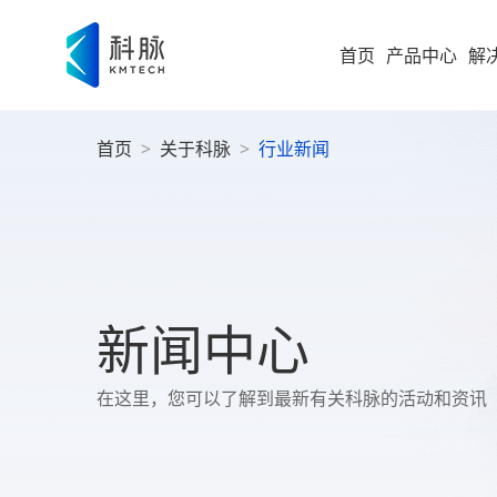
首页
产品中心
解
首页
>
关于科脉
>
行业新闻
集团型企业
新零售解决方案
零售
即时零售
运营
方
构建“仓
随扩，直
大型企业
便
科脉
集团
高速服务
大
案
高成长型企业
以业务 +
新闻中心
商
过SaaS 
统一管理
科脉
小微企业
社
在这里，您可以了解到最新有关科脉的活动和资讯
社区超
为持
社
全渠道布
社区超市
数字化增值服务
科脉