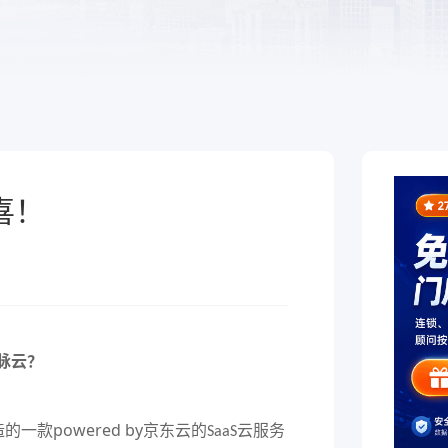
于泛零售连锁企业的一
熟食
制化的SaaS软件
全链路，赋能酒商高效
跨业态供应链管理、数字工具
增长
能，助力熟食企业降本增效
喜！
脉云？
款powered by京东云的
云服务
SaaS