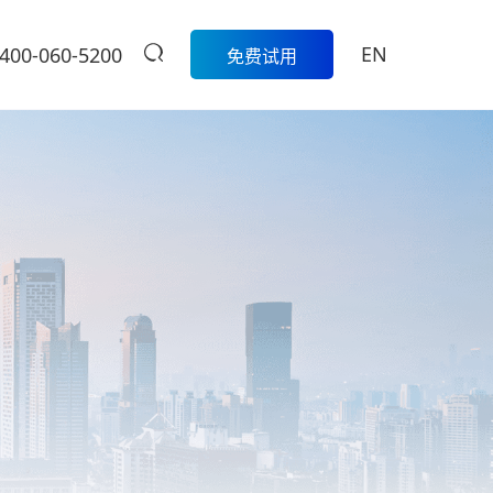
EN
400-060-5200
免费试用
生鲜
餐饮
活动
商家中心
智
科脉生鲜数字化解决方案围绕采
模
购、库存、称重收银、损耗管
科脉数智中国
餐饮集团版
控、会员营销和线上线下一体化
行沙龙报名入
的一
经营，帮助生鲜门店实现更精
定制餐饮系统个性化服务/
大卖场
口
细、更高效的日常管理。
提供私有化部署
管
多元化门店经营、线上线下一体
商
学习中心
级
化，助力大卖场行业进入智慧零
售时代
服
扫码体验
烘焙
营
聚合流量资源、采供销协同一
体，助力烘焙行业轻松管店