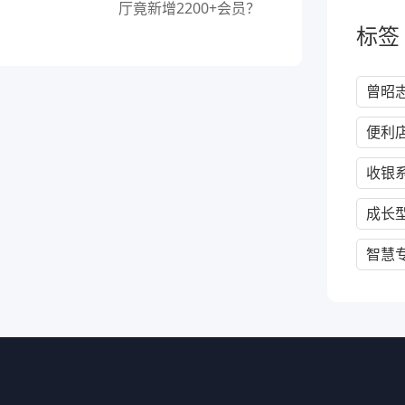
厅竟新增2200+会员？
标签
曾昭
便利
收银
成长
智慧