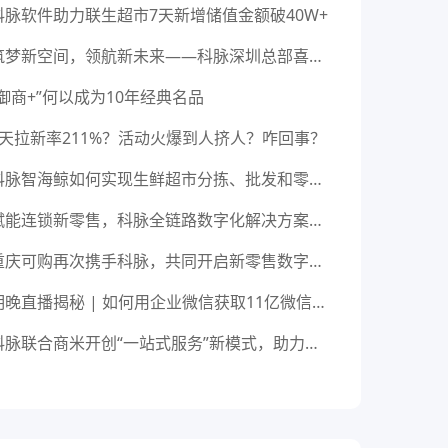
科脉软件助力联生超市7天新增储值金额破40W+
筑梦新空间，领航新未来——科脉深圳总部喜迁新址
“御商+”何以成为10年经典名品
3天拉新率211%？活动火爆到人挤人？咋回事？
科脉智海鲸如何实现生鲜超市分拣、批发和零售一体化管理
赋能连锁新零售，科脉全链路数字化解决方案助力名庄荟快速扩张！
重庆可购再次携手科脉，共同开启新零售数字化升级
明晚直播揭秘 | 如何用企业微信获取11亿微信粉丝红利？
科脉联合商米开创“一站式服务”新模式，助力全国5000万+商户开店无忧