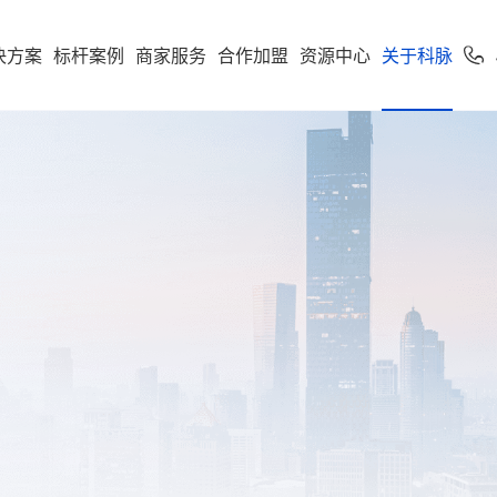
决方案
标杆案例
商家服务
合作加盟
资源中心
关于科脉
加盟申请
专卖
便利店
专家服务
案下载
了解科脉
零售公私域运
软件下载
新闻动态
学习中心
使用手册
科脉招聘
服务支持
市场
享多米合伙人
营增长训练营
店一体”增长新引擎，随搭
到店到家一体化经营，进销存
科脉伙伴运营平台
通头部
能化管理，助力连锁便利店规
利店
科脉介绍
收银系统
科脉动态
智慧零售
人才价值
技术支持
云鼎
科脉钱鲸云
化增长
定制化智慧零售解决方
服务于泛零售连锁企业
区
商超
卖场
科脉荣誉
手机收银
科脉公告
智慧餐饮
人才招聘
正版鉴定
款可定制化的SaaS软件
 数据双中台为底座，通
智能供应链管控、业务移动化
超
科脉历程
小程序
行业新闻
智慧专卖
查询经销
化 + AI 能力，实现多业态
理，助力商超行业效能全面升
云帆OS
群生鲜
联系我们
科脉视频
增值服务
科脉AI客
市
母婴
续增长而生
区店
局、全链路赋能，助力
数字化辅助管理、多元化精准
生意增长
销，助力母婴行业多渠道获客
钱鲸云