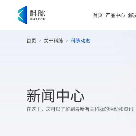
首页
产品中心
解
首页
>
关于科脉
>
科脉动态
集团型企业
新零售解决方案
零售
即时零售
运营
方
构建“仓
随扩，直
大型企业
便
科脉
集团
高速服务
大
案
高成长型企业
以业务 +
新闻中心
商
过SaaS 
统一管理
科脉
小微企业
社
在这里，您可以了解到最新有关科脉的活动和资讯
社区超
为持
社
全渠道布
社区超市
数字化增值服务
科脉