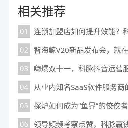
相关推荐
01
02
智海鲸V20新品发布会，就
03
嗨爆双十一，科脉抖音运营
04
05
探炉如何成为“鱼界”的佼佼
06