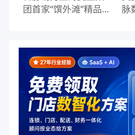
团首家“馔外滩”精品
脉
超市隆重开业
量环