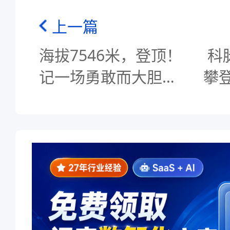
上一篇
海拔7546米，登顶！
科
记一场勇敢而大胆的
攀登
冒险……