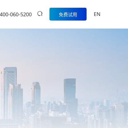
EN
400-060-5200
免费试用
生鲜
餐饮
活动
商家中心
智
科脉生鲜数字化解决方案围绕采
模
购、库存、称重收银、损耗管
科脉数智中国
餐饮集团版
控、会员营销和线上线下一体化
行沙龙报名入
的一
经营，帮助生鲜门店实现更精
定制餐饮系统个性化服务/
大卖场
口
细、更高效的日常管理。
提供私有化部署
管
多元化门店经营、线上线下一体
商
学习中心
级
化，助力大卖场行业进入智慧零
售时代
服
扫码体验
烘焙
营
聚合流量资源、采供销协同一
体，助力烘焙行业轻松管店