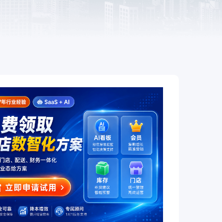
餐饮
赋
全链路互通、全场景覆盖，让餐饮
企业开店更简单