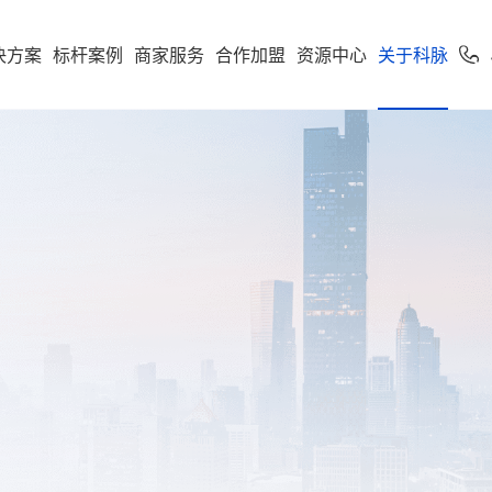
决方案
标杆案例
商家服务
合作加盟
资源中心
关于科脉
加盟申请
专卖
便利店
专家服务
案下载
了解科脉
零售公私域运
软件下载
新闻动态
学习中心
使用手册
科脉招聘
服务支持
市场
享多米合伙人
营增长训练营
店一体”增长新引擎，随搭
到店到家一体化经营，进销存
科脉伙伴运营平台
通头部
能化管理，助力连锁便利店规
利店
科脉介绍
收银系统
科脉动态
智慧零售
人才价值
技术支持
云鼎
科脉钱鲸云
化增长
定制化智慧零售解决方
服务于泛零售连锁企业
区
商超
卖场
科脉荣誉
手机收银
科脉公告
智慧餐饮
人才招聘
正版鉴定
款可定制化的SaaS软件
 数据双中台为底座，通
智能供应链管控、业务移动化
超
科脉历程
小程序
行业新闻
智慧专卖
查询经销
化 + AI 能力，实现多业态
理，助力商超行业效能全面升
云帆OS
群生鲜
联系我们
科脉视频
增值服务
科脉AI客
市
母婴
续增长而生
区店
局、全链路赋能，助力
数字化辅助管理、多元化精准
生意增长
销，助力母婴行业多渠道获客
钱鲸云