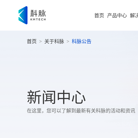
首页
产品中心
解
首页
>
关于科脉
>
科脉公告
集团型企业
新零售解决方案
零售
即时零售
运营
方
构建“仓
随扩，直
大型企业
便
科脉
集团
高速服务
大
案
高成长型企业
以业务 +
新闻中心
商
过SaaS 
统一管理
科脉
小微企业
社
在这里，您可以了解到最新有关科脉的活动和资讯
社区超
为持
社
全渠道布
社区超市
数字化增值服务
科脉