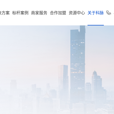
决方案
标杆案例
商家服务
合作加盟
资源中心
关于科脉
加盟申请
专卖
便利店
专家服务
案下载
了解科脉
零售公私域运
软件下载
新闻动态
学习中心
使用手册
科脉招聘
服务支持
市场
享多米合伙人
营增长训练营
店一体”增长新引擎，随搭
到店到家一体化经营，进销存
科脉伙伴运营平台
通头部
能化管理，助力连锁便利店规
利店
科脉介绍
收银系统
科脉动态
智慧零售
人才价值
技术支持
云鼎
科脉钱鲸云
化增长
定制化智慧零售解决方
服务于泛零售连锁企业
区
商超
卖场
科脉荣誉
手机收银
科脉公告
智慧餐饮
人才招聘
正版鉴定
款可定制化的SaaS软件
 数据双中台为底座，通
智能供应链管控、业务移动化
超
科脉历程
小程序
行业新闻
智慧专卖
查询经销
化 + AI 能力，实现多业态
理，助力商超行业效能全面升
云帆OS
群生鲜
联系我们
科脉视频
增值服务
科脉AI客
市
母婴
续增长而生
区店
局、全链路赋能，助力
数字化辅助管理、多元化精准
生意增长
销，助力母婴行业多渠道获客
钱鲸云