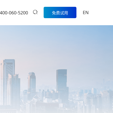
EN
400-060-5200
免费试用
生鲜
餐饮
活动
商家中心
智
科脉生鲜数字化解决方案围绕采
模
购、库存、称重收银、损耗管
科脉数智中国
餐饮集团版
控、会员营销和线上线下一体化
行沙龙报名入
的一
经营，帮助生鲜门店实现更精
定制餐饮系统个性化服务/
大卖场
口
细、更高效的日常管理。
提供私有化部署
管
多元化门店经营、线上线下一体
商
学习中心
级
化，助力大卖场行业进入智慧零
售时代
服
扫码体验
烘焙
营
聚合流量资源、采供销协同一
体，助力烘焙行业轻松管店