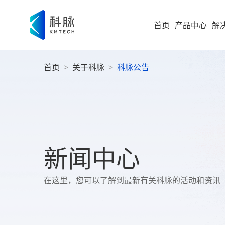
首页
产品中心
解
首页
>
关于科脉
>
科脉公告
集团型企业
新零售解决方案
零售
即时零售
运营
方
构建“仓
随扩，直
大型企业
便
科脉
集团
高速服务
大
案
高成长型企业
以业务 +
新闻中心
商
过SaaS 
统一管理
科脉
小微企业
社
在这里，您可以了解到最新有关科脉的活动和资讯
社区超
为持
社
全渠道布
社区超市
数字化增值服务
科脉