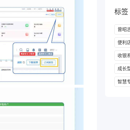
标签
曾昭
便利
收银
成长
智慧