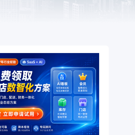
餐饮
赋
全链路互通、全场景覆盖，让餐饮
企业开店更简单