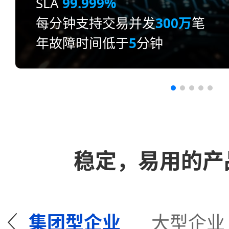
SLA
99.999%
每分钟支持交易并发
300万
笔
年故障时间低于
5
分钟
稳定，易用的产
集团型企业
大型企业