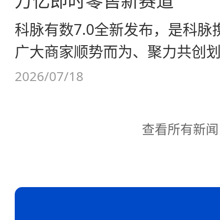
万亿即时零售新赛道
科脉有数7.0全新发布，是科
广大商家顺势而为、聚力共创
一重要里程碑。从开店到运营
2026/07/18
域到私域，有数7.0让每一位
亿即时零售红利。
查看所有新闻