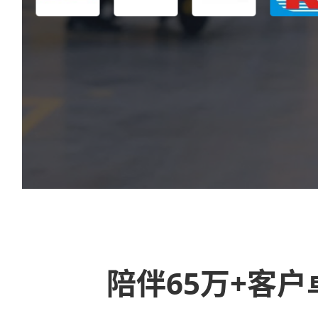
陪伴65万+客