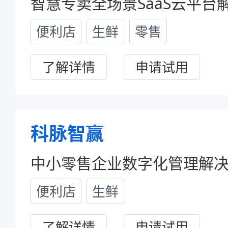
智慧专卖全场景SaaS云平台
便利店
生鲜
零售
了解详情
申请试用
科脉智赢
中小零售企业数字化管理解
便利店
生鲜
了解详情
申请试用