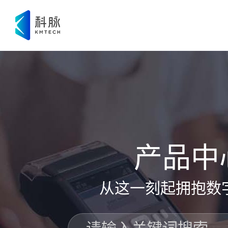
科脉云帆智能问数
产品中
从这一刻起拥抱数