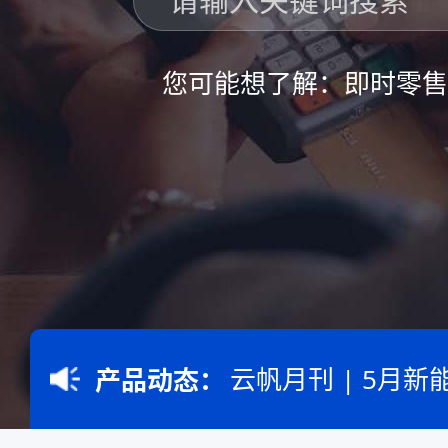
科脉云帆智能问数
您可能想了解：
即时零售
产品动态：