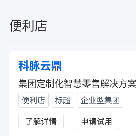
科脉云帆智能问数
便利店
科脉云鼎
集团定制化智慧零售解决方
便利店
标超
企业型集团
了解详情
申请试用