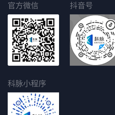
官方微信
抖音号
科脉小程序