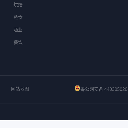
烘焙
熟食
酒业
餐饮
网站地图
粤公网安备 440305020