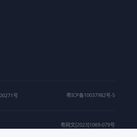
粤ICP备10037982号-5
00271号
粤网文[2023]1069-079号