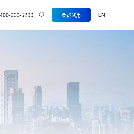
EN
400-060-5200
免费试用
生鲜
餐饮
活动
商家中心
智
科脉生鲜数字化解决方案围绕采
模
购、库存、称重收银、损耗管
科脉数智中国
餐饮集团版
控、会员营销和线上线下一体化
行沙龙报名入
的一
经营，帮助生鲜门店实现更精
定制餐饮系统个性化服务/
大卖场
口
细、更高效的日常管理。
提供私有化部署
管
多元化门店经营、线上线下一体
商
学习中心
级
化，助力大卖场行业进入智慧零
售时代
服
扫码体验
烘焙
营
聚合流量资源、采供销协同一
体，助力烘焙行业轻松管店