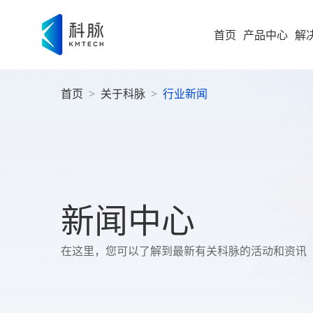
首页
产品中心
解
首页
>
关于科脉
>
行业新闻
集团型企业
新零售解决方案
零售
即时零售
运营
方
构建“仓
随扩，直
大型企业
便
科脉
集团
高速服务
大
案
高成长型企业
以业务 +
新闻中心
商
过SaaS 
统一管理
科脉
小微企业
社
在这里，您可以了解到最新有关科脉的活动和资讯
社区超
为持
社
全渠道布
社区超市
数字化增值服务
科脉