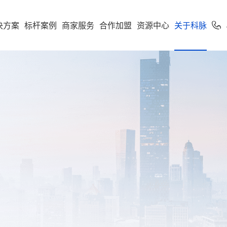
决方案
标杆案例
商家服务
合作加盟
资源中心
关于科脉
加盟申请
专卖
便利店
专家服务
案下载
了解科脉
零售公私域运
软件下载
新闻动态
学习中心
使用手册
科脉招聘
服务支持
市场
享多米合伙人
营增长训练营
店一体”增长新引擎，随搭
到店到家一体化经营，进销存
科脉伙伴运营平台
通头部
能化管理，助力连锁便利店规
利店
科脉介绍
收银系统
科脉动态
智慧零售
人才价值
技术支持
云鼎
科脉钱鲸云
化增长
定制化智慧零售解决方
服务于泛零售连锁企业
区
商超
卖场
科脉荣誉
手机收银
科脉公告
智慧餐饮
人才招聘
正版鉴定
款可定制化的SaaS软件
 数据双中台为底座，通
智能供应链管控、业务移动化
超
科脉历程
小程序
行业新闻
智慧专卖
查询经销
化 + AI 能力，实现多业态
理，助力商超行业效能全面升
云帆OS
群生鲜
联系我们
科脉视频
增值服务
科脉AI客
市
母婴
续增长而生
区店
局、全链路赋能，助力
数字化辅助管理、多元化精准
生意增长
销，助力母婴行业多渠道获客
钱鲸云