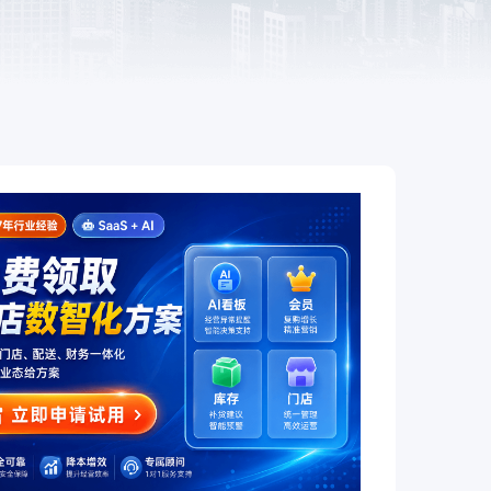
餐饮
赋
全链路互通、全场景覆盖，让餐饮
企业开店更简单