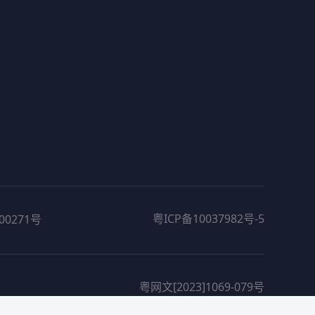
粤ICP备10037982号-5
00271号
粤网文[2023]1069-079号