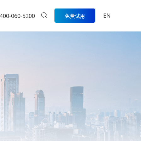
EN
400-060-5200
免费试用
生鲜
餐饮
活动
商家中心
智
科脉生鲜数字化解决方案围绕采
模
购、库存、称重收银、损耗管
科脉数智中国
餐饮集团版
控、会员营销和线上线下一体化
行沙龙报名入
的一
经营，帮助生鲜门店实现更精
定制餐饮系统个性化服务/
大卖场
口
细、更高效的日常管理。
提供私有化部署
管
多元化门店经营、线上线下一体
商
学习中心
级
化，助力大卖场行业进入智慧零
售时代
服
扫码体验
烘焙
营
聚合流量资源、采供销协同一
体，助力烘焙行业轻松管店