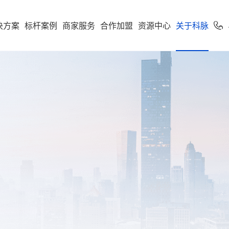
决方案
标杆案例
商家服务
合作加盟
资源中心
关于科脉
加盟申请
专卖
便利店
专家服务
案下载
了解科脉
零售公私域运
软件下载
新闻动态
学习中心
使用手册
科脉招聘
服务支持
市场
享多米合伙人
营增长训练营
店一体”增长新引擎，随搭
到店到家一体化经营，进销存
科脉伙伴运营平台
通头部
能化管理，助力连锁便利店规
利店
科脉介绍
收银系统
科脉动态
智慧零售
人才价值
技术支持
云鼎
科脉钱鲸云
化增长
定制化智慧零售解决方
服务于泛零售连锁企业
区
商超
卖场
科脉荣誉
手机收银
科脉公告
智慧餐饮
人才招聘
正版鉴定
款可定制化的SaaS软件
 数据双中台为底座，通
智能供应链管控、业务移动化
超
科脉历程
小程序
行业新闻
智慧专卖
查询经销
化 + AI 能力，实现多业态
理，助力商超行业效能全面升
云帆OS
群生鲜
联系我们
科脉视频
增值服务
科脉AI客
市
母婴
续增长而生
区店
局、全链路赋能，助力
数字化辅助管理、多元化精准
生意增长
销，助力母婴行业多渠道获客
钱鲸云