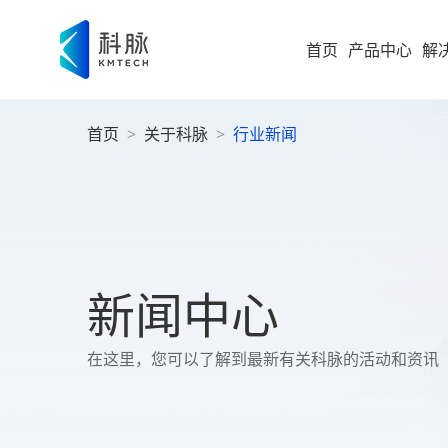
首页
产品中心
解
首页
>
关于科脉
>
行业新闻
集团型企业
新零售解决方案
零售
即时零售
运营
方
构建“仓
随扩，直
大型企业
便
科脉
集团
高速服务
大
案
高成长型企业
以业务 +
新闻中心
商
过SaaS 
统一管理
科脉
小微企业
社
在这里，您可以了解到最新有关科脉的活动和资讯
社区超
为持
社
全渠道布
社区超市
数字化增值服务
科脉