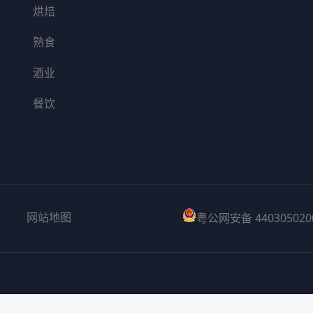
烘焙
熟食
酒业
餐饮
网站地图
粤公网安备 440305020