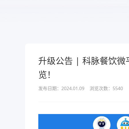
服务
酒业
款可定
溯源管货
查看所有产品
经营全域
升级公告 | 科脉餐饮
览！
发布日期：2024.01.09
浏览次数：
5540