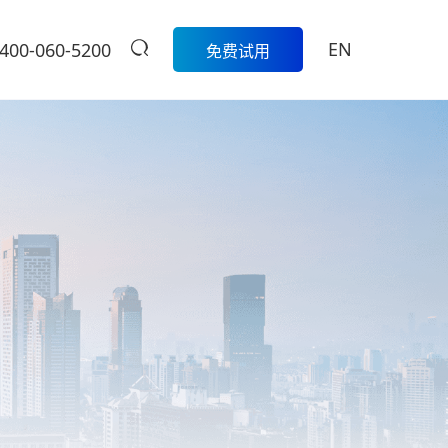
EN
400-060-5200
免费试用
生鲜
餐饮
活动
商家中心
智
科脉生鲜数字化解决方案围绕采
模
购、库存、称重收银、损耗管
科脉数智中国
餐饮集团版
控、会员营销和线上线下一体化
行沙龙报名入
的一
经营，帮助生鲜门店实现更精
定制餐饮系统个性化服务/
大卖场
口
细、更高效的日常管理。
提供私有化部署
管
多元化门店经营、线上线下一体
商
学习中心
级
化，助力大卖场行业进入智慧零
售时代
服
扫码体验
烘焙
营
聚合流量资源、采供销协同一
体，助力烘焙行业轻松管店