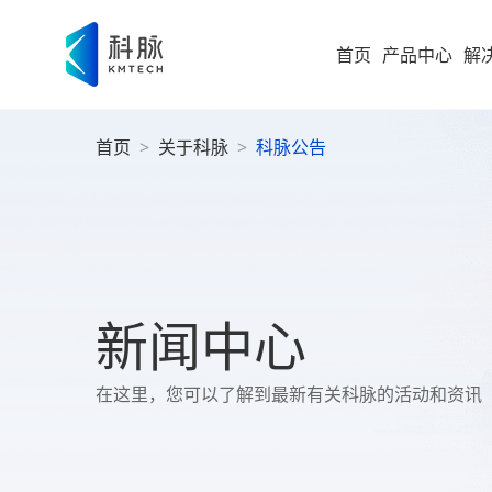
首页
产品中心
解
首页
>
关于科脉
>
科脉公告
集团型企业
新零售解决方案
零售
即时零售
运营
方
构建“仓
随扩，直
大型企业
便
科脉
集团
高速服务
大
案
高成长型企业
以业务 +
新闻中心
商
过SaaS 
统一管理
科脉
小微企业
社
在这里，您可以了解到最新有关科脉的活动和资讯
社区超
为持
社
全渠道布
社区超市
数字化增值服务
科脉