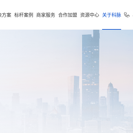
决方案
标杆案例
商家服务
合作加盟
资源中心
关于科脉
加盟申请
专卖
便利店
专家服务
案下载
了解科脉
零售公私域运
软件下载
新闻动态
学习中心
使用手册
科脉招聘
服务支持
市场
享多米合伙人
营增长训练营
店一体”增长新引擎，随搭
到店到家一体化经营，进销存
科脉伙伴运营平台
通头部
能化管理，助力连锁便利店规
利店
科脉介绍
收银系统
科脉动态
智慧零售
人才价值
技术支持
云鼎
科脉钱鲸云
化增长
定制化智慧零售解决方
服务于泛零售连锁企业
区
商超
卖场
科脉荣誉
手机收银
科脉公告
智慧餐饮
人才招聘
正版鉴定
款可定制化的SaaS软件
 数据双中台为底座，通
智能供应链管控、业务移动化
超
科脉历程
小程序
行业新闻
智慧专卖
查询经销
化 + AI 能力，实现多业态
理，助力商超行业效能全面升
云帆OS
群生鲜
联系我们
科脉视频
增值服务
科脉AI客
市
母婴
续增长而生
区店
局、全链路赋能，助力
数字化辅助管理、多元化精准
生意增长
销，助力母婴行业多渠道获客
钱鲸云