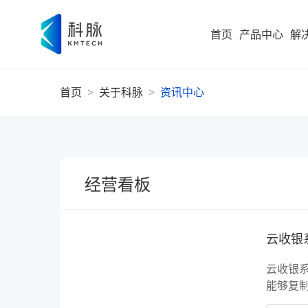
首页
产品中心
解
首页
>
关于科脉
>
资讯中心
集团型企业
新零售解决方案
零售
即时零售
运营
方
构建“仓
随扩，直
大型企业
便
科脉
集团
高速服务
经营看板
大
案
高成长型企业
以业务 +
商
过SaaS 
统一管理
科脉
小微企业
社
社区超
为持
云收银
社
全渠道布
能够复
社区超市
数字化增值服务
科脉
持续改