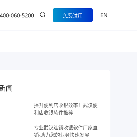
EN
400-060-5200
免费试用
生鲜
餐饮
活动
商家中心
智
科脉生鲜数字化解决方案围绕采
模
购、库存、称重收银、损耗管
科脉数智中国
餐饮集团版
控、会员营销和线上线下一体化
行沙龙报名入
的一
经营，帮助生鲜门店实现更精
定制餐饮系统个性化服务/
大卖场
口
细、更高效的日常管理。
提供私有化部署
新闻
管
多元化门店经营、线上线下一体
商
学习中心
级
化，助力大卖场行业进入智慧零
售时代
提升便利店收银效率！武汉便
服
扫码体验
烘焙
利店收银软件推荐
营
聚合流量资源、采供销协同一
专业武汉连锁收银软件厂家直
体，助力烘焙行业轻松管店
销-助力您的业务快速发展