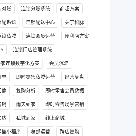
商对账
连锁分账系统
商超方案
统配系统
连锁配送中心
关于科脉
连锁私域
连锁会员运营
便利店方案
S
连锁门店管理系统
30家连锁数字化方案
会员沉淀
订单
即时零售私域运营
经营复盘
画像
复购分析
即时零售会员数据
营销
雨天到家
即时零售场景营销
触达
私域到家
线上商城
零售小程序
总部运营
跨店复购