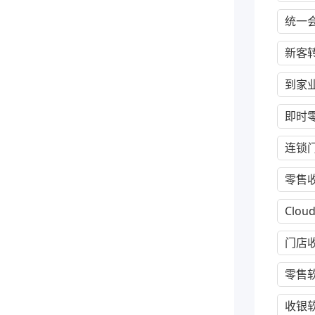
统一
新客
到家
即时
连锁
零售
Clou
门店
零售
收银