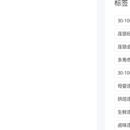
标签
30-
连锁
连锁
多角
30-
母婴
烘焙
生鲜
卤味