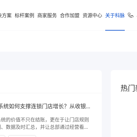
决方案
标杆案例
商家服务
合作加盟
资源中心
关于科脉
加盟申请
专卖
便利店
专家服务
案下载
了解科脉
零售公私域运
软件下载
新闻动态
学习中心
使用手册
科脉招聘
服务支持
市场
享多米合伙人
营增长训练营
店一体”增长新引擎，随搭
到店到家一体化经营，进销存
科脉伙伴运营平台
通头部
能化管理，助力连锁便利店规
利店
科脉介绍
收银系统
科脉动态
智慧零售
人才价值
技术支持
云鼎
科脉钱鲸云
化增长
定制化智慧零售解决方
服务于泛零售连锁企业
区
商超
卖场
科脉荣誉
手机收银
科脉公告
智慧餐饮
人才招聘
正版鉴定
款可定制化的SaaS软件
热门
 数据双中台为底座，通
智能供应链管控、业务移动化
超
科脉历程
小程序
行业新闻
智慧专卖
查询经销
化 + AI 能力，实现多业态
理，助力商超行业效能全面升
云帆OS
云收银系统如何支撑连锁门店增长？从收银到经营看板
群生鲜
联系我们
科脉视频
增值服务
科脉AI客
市
母婴
续增长而生
系统的价值不只在结账，更在于让门店规则
区店
局、全链路赋能，助力
数字化辅助管理、多元化精准
制、数据及时汇总，并让总部通过经营看板
生意增长
销，助力母婴行业多渠道获客
钱鲸云
善商品和会员运营。