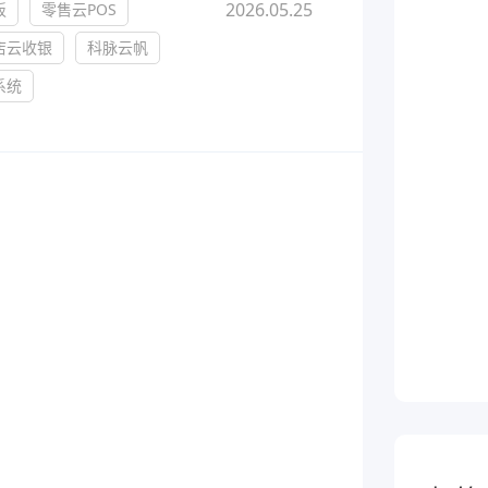
于泛零售连锁企业的一
2026.05.25
板
零售云POS
熟食
制化的SaaS软件
店云收银
科脉云帆
全链路，赋能酒商高效
跨业态供应链管理、数字工具
系统
增长
能，助力熟食企业降本增效