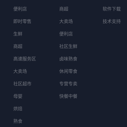
便利店
商超
软件下载
即时零售
大卖场
技术支持
生鲜
便利店
商超
社区生鲜
高速服务区
卤味熟食
大卖场
休闲零食
社区超市
专营专卖
母婴
快餐中餐
烘焙
熟食