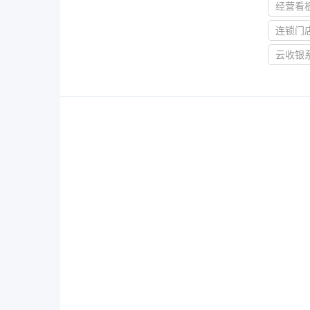
服务
经营看
酒业
款可定
连锁门
溯源管货
查看所有产品
云收银
经营全域