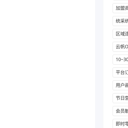
加盟
统采
区域
云帆O
10~
平台
用户
节日
会员
即时