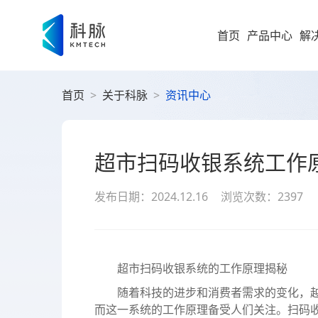
首页
产品中心
解
首页
>
关于科脉
>
资讯中心
集团型企业
新零售解决方案
零售
即时零售
运营
方
构建“仓
随扩，直
大型企业
超市扫码收银系统工作
便
科脉
集团
高速服务
大
案
发布日期：2024.12.16
浏览次数：2397
高成长型企业
以业务 +
商
过SaaS 
统一管理
科脉
小微企业
社
社区超
为持
超市扫码收银系统的工作原理揭秘
社
全渠道布
随着科技的进步和消费者需求的变化，越
社区超市
数字化增值服务
科脉
而这一系统的工作原理备受人们关注。扫码