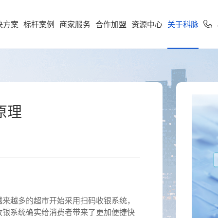
决方案
标杆案例
商家服务
合作加盟
资源中心
关于科脉
加盟申请
专卖
便利店
专家服务
案下载
了解科脉
零售公私域运
软件下载
新闻动态
学习中心
使用手册
科脉招聘
服务支持
市场
享多米合伙人
营增长训练营
店一体”增长新引擎，随搭
到店到家一体化经营，进销存
科脉伙伴运营平台
通头部
能化管理，助力连锁便利店规
原理
利店
科脉介绍
收银系统
科脉动态
智慧零售
人才价值
技术支持
云鼎
科脉钱鲸云
化增长
定制化智慧零售解决方
服务于泛零售连锁企业
区
商超
卖场
科脉荣誉
手机收银
科脉公告
智慧餐饮
人才招聘
正版鉴定
款可定制化的SaaS软件
 数据双中台为底座，通
智能供应链管控、业务移动化
超
科脉历程
小程序
行业新闻
智慧专卖
查询经销
化 + AI 能力，实现多业态
理，助力商超行业效能全面升
云帆OS
群生鲜
联系我们
科脉视频
增值服务
科脉AI客
市
母婴
续增长而生
区店
局、全链路赋能，助力
数字化辅助管理、多元化精准
来越多的超市开始采用扫码收银系统，
生意增长
销，助力母婴行业多渠道获客
钱鲸云
收银系统确实给消费者带来了更加便捷快