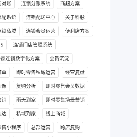
商对账
连锁分账系统
商超方案
统配系统
连锁配送中心
关于科脉
连锁私域
连锁会员运营
便利店方案
S
连锁门店管理系统
30家连锁数字化方案
会员沉淀
订单
即时零售私域运营
经营复盘
画像
复购分析
即时零售会员数据
营销
雨天到家
即时零售场景营销
触达
私域到家
线上商城
零售小程序
总部运营
跨店复购