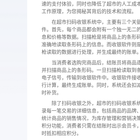
服务
速的支付体验，同时也降低了超市的人工成
酒业
款可定
工作原理，为您揭秘其背后的技术和流程。
溯源管货
在超市扫码收银系统中，主要有三个关键
查看所有产品
经营全域
件。首先，每个商品都会附有一个独一无二
息和价格等数据。扫描枪是将商品上的条形
准确地读取条形码上的信息。而收银软件则
枪读取的数据进行处理，并生成最终的账单
当消费者选购完商品后，结账员将商品逐
并扫描商品上的条形码。一旦扫描枪读取到
电子信号，传输到收银软件中。收银软件接
行计算，最终生成账单。同时，系统还会扣
时补货。
除了扫码收银之外，超市的扫码收银系统
录每一笔交易的详细信息，包括商品的品牌
统计商品的销售情况，为库存管理和营销决
积分功能，消费者只需在结账时出示会员卡
时抵扣相应积分。