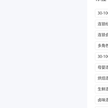
30-
连锁
连锁
多角
30-
母婴
烘焙
生鲜
卤味