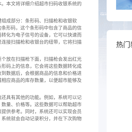
于泛零售连锁企业的一
本。本文将详细介绍超市扫码收银系统的
熟食
制化的SaaS软件
全链路，赋能酒商高效
跨业态供应链管理、数字工具
组成部分：条形码、扫描枪和收银软
增长
能，助力熟食企业降本增效
的条形码，这个条形码中包含了商品的信
码转化为电子信号的设备，它可以快速而
是连接扫描枪和收银台的纽带，它将扫描
热门
。
个放在扫描枪下面，扫描枪会发出红光
条形码上的信息，它会将这些数据转化成
收到数据后，会根据商品的信息和价格进
减相应商品的库存数量，以便超市能够及
还具有其他的功能。例如，系统可以记
、数量、价格等。这些数据可以帮助超市
策提供参考。同时，系统还可以实现会员
，系统就会自动记录积分，并在下次购物