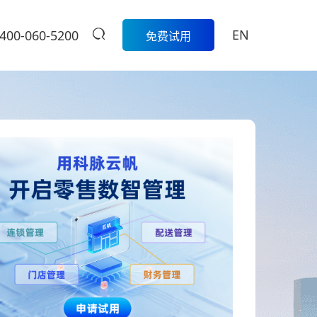
EN
400-060-5200
免费试用
生鲜
餐饮
活动
商家中心
智
科脉生鲜数字化解决方案围绕采
模
购、库存、称重收银、损耗管
科脉数智中国
餐饮集团版
控、会员营销和线上线下一体化
行沙龙报名入
的一
经营，帮助生鲜门店实现更精
定制餐饮系统个性化服务/
大卖场
口
细、更高效的日常管理。
提供私有化部署
管
多元化门店经营、线上线下一体
商
学习中心
级
化，助力大卖场行业进入智慧零
售时代
服
扫码体验
烘焙
营
聚合流量资源、采供销协同一
体，助力烘焙行业轻松管店