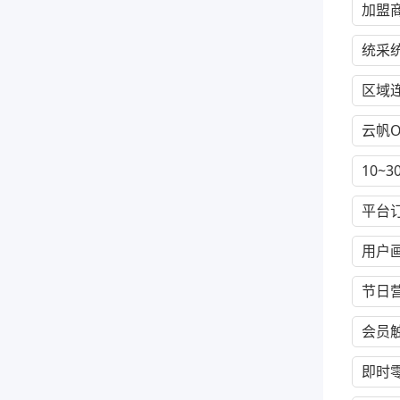
加盟
统采
区域
云帆O
10~
平台
用户
节日
会员
即时