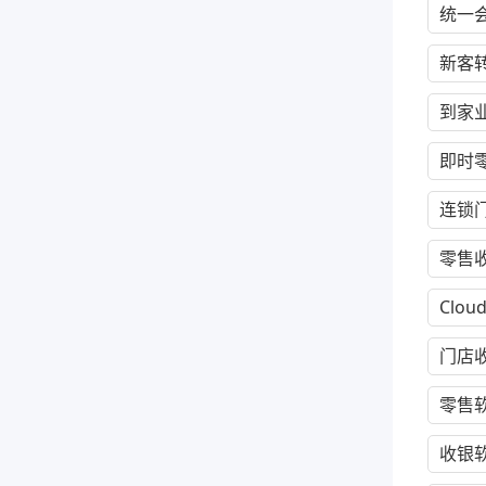
统一
新客
到家
即时
连锁
零售
Clou
门店
零售
收银