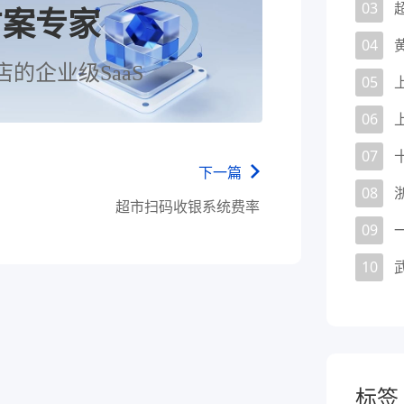
03
方案专家
04
店的企业级SaaS
05
06
07
下一篇
08
超市扫码收银系统费率
09
10
标签