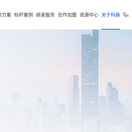
决方案
标杆案例
商家服务
合作加盟
资源中心
关于科脉
加盟申请
专卖
便利店
专家服务
案下载
了解科脉
零售公私域运
软件下载
新闻动态
学习中心
使用手册
科脉招聘
服务支持
市场
享多米合伙人
营增长训练营
店一体”增长新引擎，随搭
到店到家一体化经营，进销存
科脉伙伴运营平台
通头部
能化管理，助力连锁便利店规
利店
科脉介绍
收银系统
科脉动态
智慧零售
人才价值
技术支持
云鼎
科脉钱鲸云
化增长
定制化智慧零售解决方
服务于泛零售连锁企业
区
商超
卖场
科脉荣誉
手机收银
科脉公告
智慧餐饮
人才招聘
正版鉴定
款可定制化的SaaS软件
 数据双中台为底座，通
智能供应链管控、业务移动化
超
科脉历程
小程序
行业新闻
智慧专卖
查询经销
化 + AI 能力，实现多业态
理，助力商超行业效能全面升
云帆OS
群生鲜
联系我们
科脉视频
增值服务
科脉AI客
市
母婴
续增长而生
区店
局、全链路赋能，助力
数字化辅助管理、多元化精准
生意增长
销，助力母婴行业多渠道获客
钱鲸云