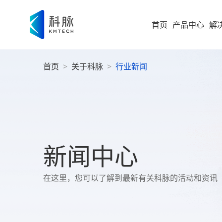
首页
产品中心
解
首页
>
关于科脉
>
行业新闻
集团型企业
新零售解决方案
零售
即时零售
运营
方
构建“仓
随扩，直
大型企业
便
科脉
集团
高速服务
大
案
高成长型企业
以业务 +
新闻中心
商
过SaaS 
统一管理
科脉
小微企业
社
在这里，您可以了解到最新有关科脉的活动和资讯
社区超
为持
社
全渠道布
社区超市
数字化增值服务
科脉