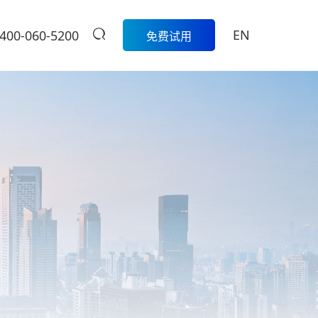
EN
400-060-5200
免费试用
生鲜
餐饮
活动
商家中心
智
科脉生鲜数字化解决方案围绕采
模
购、库存、称重收银、损耗管
科脉数智中国
餐饮集团版
控、会员营销和线上线下一体化
行沙龙报名入
的一
经营，帮助生鲜门店实现更精
定制餐饮系统个性化服务/
大卖场
口
细、更高效的日常管理。
提供私有化部署
管
多元化门店经营、线上线下一体
商
学习中心
级
化，助力大卖场行业进入智慧零
售时代
服
扫码体验
烘焙
营
聚合流量资源、采供销协同一
体，助力烘焙行业轻松管店