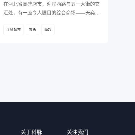
在河北省高碑店市，迎宾西路与五一大街的交
汇处，有一座令人瞩目的综合商场——天奕商
厦。 自2007年创立以来，天奕商厦已经在保
连锁超市
零售
商超
定、唐山、邯郸等地区拥有了13+连锁购物商
城，成为集购物、休闲、餐饮、娱乐为一体的
大型零售场域。
关于科脉
关注我们