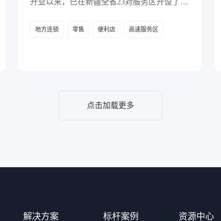
开业以来，已在新疆全省23对服务区开设了45
家自营便利店，为新疆旅游业注入了新的活
地方连锁
零售
便利店
高速服务区
力。
点击加载更多
解决方案
标杆案例
资源中心