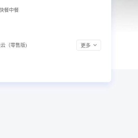
餐饮
快餐中餐
赋
全链路互通、全场景覆盖，让餐饮
企业开店更简单
更多
云（零售版)
会员精灵
谋SaaS