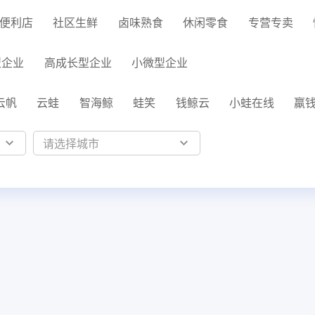
于泛零售连锁企业的一
熟食
制化的SaaS软件
便利店
社区生鲜
卤味熟食
休闲零食
专营专卖
全链路，赋能酒商高效
跨业态供应链管理、数字工具
增长
能，助力熟食企业降本增效
型企业
高成长型企业
小微型企业
云帆
云蛙
智海鲸
蛙笑
钱鲸云
小蛙在线
羸钱
好餐谋
天天饮食
享钱平台
慧猿CRM
企微管家
货查查
老板通
店务通
慧眼AI
CloudPOS
云餐