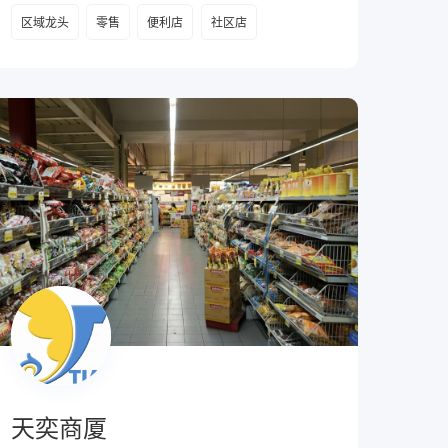
区域龙头
零售
便利店
社区店
设有9个购物中心和100多个便利店。
天奕商厦