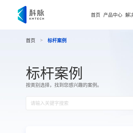
首页
产品中心
解
集团型企业
新零售解决方案
>
首页
标杆案例
零售
即时零售
运营
方
构建“仓
随扩，直
大型企业
便
科脉
标杆案例
集团
高速服务
大
案
高成长型企业
以业务 +
按类别选择，找到您感兴趣的案例。
商
过SaaS 
统一管理
科脉
小微企业
社
社区超
为持
社
全渠道布
社区超市
数字化增值服务
科脉