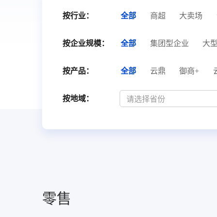
服务
酒业
款可定
按行业：
全部
商超
大卖场
溯源管货
查看所有产品
经营全域
按企业规模：
全部
集团型企业
大
按产品：
全部
云鼎
御商+
有数
羸钱云（餐饮版)
按地域：
亿客临SCRM
企业钱包
御云
零售