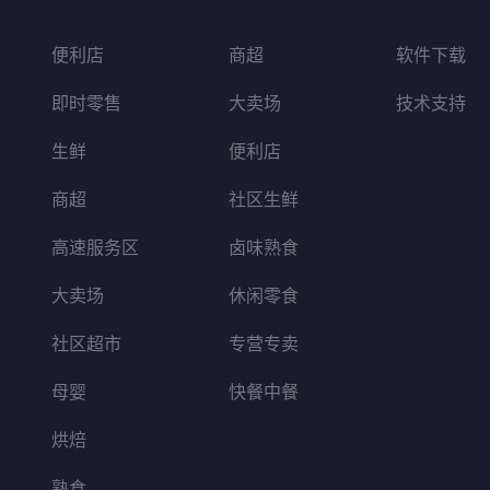
便利店
商超
软件下载
即时零售
大卖场
技术支持
生鲜
便利店
商超
社区生鲜
高速服务区
卤味熟食
大卖场
休闲零食
社区超市
专营专卖
母婴
快餐中餐
烘焙
熟食