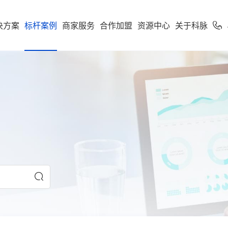
决方案
标杆案例
商家服务
合作加盟
资源中心
关于科脉
加盟申请
专卖
便利店
专家服务
案下载
了解科脉
零售公私域运
软件下载
新闻动态
学习中心
使用手册
科脉招聘
服务支持
市场
享多米合伙人
营增长训练营
店一体”增长新引擎，随搭
到店到家一体化经营，进销存
科脉伙伴运营平台
通头部
能化管理，助力连锁便利店规
利店
科脉介绍
收银系统
科脉动态
智慧零售
人才价值
技术支持
云鼎
科脉钱鲸云
化增长
定制化智慧零售解决方
服务于泛零售连锁企业
区
商超
卖场
科脉荣誉
手机收银
科脉公告
智慧餐饮
人才招聘
正版鉴定
款可定制化的SaaS软件
 数据双中台为底座，通
智能供应链管控、业务移动化
超
科脉历程
小程序
行业新闻
智慧专卖
查询经销
化 + AI 能力，实现多业态
理，助力商超行业效能全面升
云帆OS
群生鲜
联系我们
科脉视频
增值服务
科脉AI客
市
母婴
续增长而生
区店
局、全链路赋能，助力
数字化辅助管理、多元化精准
生意增长
销，助力母婴行业多渠道获客
钱鲸云