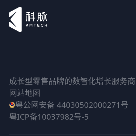
成长型零售品牌的数智化增长服务商
网站地图
粤公网安备 44030502000271号
粤ICP备10037982号-5