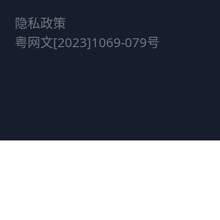
隐私政策
粤网文[2023]1069-079号