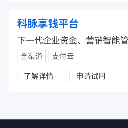
科脉享钱平台
下一代企业资金、营销智能
全渠道
支付云
了解详情
申请试用