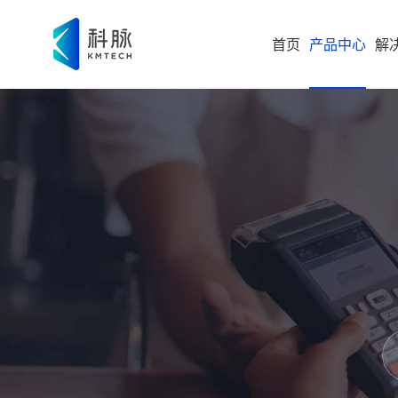
首页
产品中心
解
集团型企业
新零售解决方案
零售
即时零售
运营
方
构建“仓
随扩，直
大型企业
便
科脉
集团
高速服务
大
案
高成长型企业
以业务 +
商
过SaaS 
统一管理
科脉
小微企业
社
社区超
为持
科脉云帆智能问数
社
全渠道布
社区超市
数字化增值服务
科脉
云帆月刊 | 8月更新速递，13+