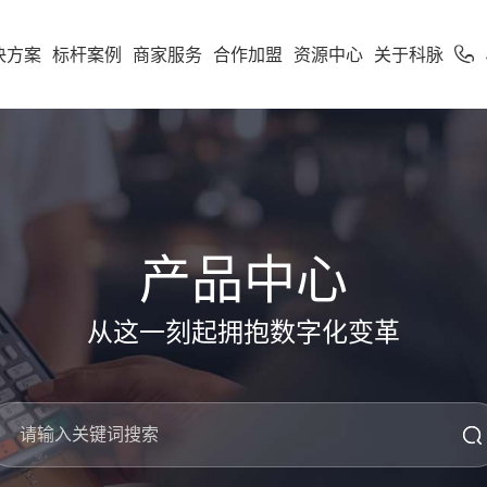
决方案
标杆案例
商家服务
合作加盟
资源中心
关于科脉
加盟申请
专卖
便利店
专家服务
案下载
了解科脉
零售公私域运
软件下载
新闻动态
学习中心
使用手册
科脉招聘
服务支持
市场
享多米合伙人
营增长训练营
店一体”增长新引擎，随搭
到店到家一体化经营，进销存
科脉伙伴运营平台
通头部
能化管理，助力连锁便利店规
利店
科脉介绍
收银系统
科脉动态
智慧零售
人才价值
技术支持
云鼎
科脉钱鲸云
化增长
产品中心
定制化智慧零售解决方
服务于泛零售连锁企业
区
商超
卖场
科脉荣誉
手机收银
科脉公告
智慧餐饮
人才招聘
正版鉴定
款可定制化的SaaS软件
 数据双中台为底座，通
智能供应链管控、业务移动化
从这一刻起拥抱数字化变革
超
科脉历程
小程序
行业新闻
智慧专卖
查询经销
化 + AI 能力，实现多业态
理，助力商超行业效能全面升
云帆OS
群生鲜
联系我们
科脉视频
增值服务
科脉AI客
市
母婴
续增长而生
区店
局、全链路赋能，助力
数字化辅助管理、多元化精准
生意增长
销，助力母婴行业多渠道获客
钱鲸云
重磅功能助力零售数字化启航！