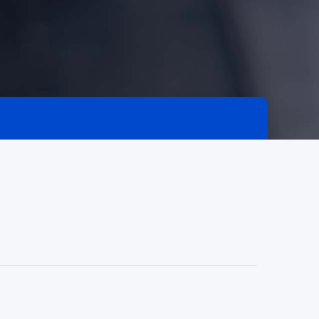
餐饮
赋
全链路互通、全场景覆盖，让餐饮
企业开店更简单