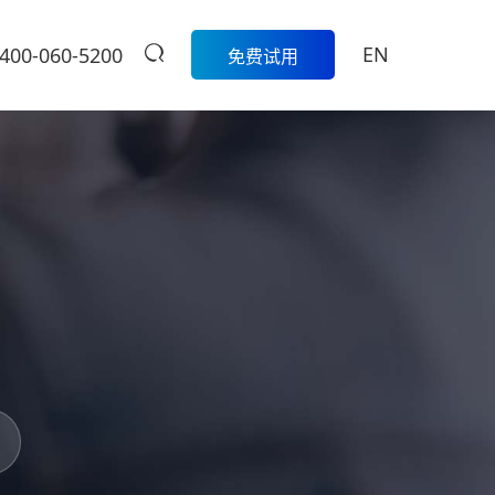
EN
400-060-5200
免费试用
生鲜
餐饮
活动
商家中心
智
科脉生鲜数字化解决方案围绕采
模
购、库存、称重收银、损耗管
科脉数智中国
餐饮集团版
控、会员营销和线上线下一体化
行沙龙报名入
的一
经营，帮助生鲜门店实现更精
定制餐饮系统个性化服务/
大卖场
口
细、更高效的日常管理。
提供私有化部署
管
多元化门店经营、线上线下一体
商
学习中心
级
化，助力大卖场行业进入智慧零
售时代
服
扫码体验
烘焙
营
聚合流量资源、采供销协同一
体，助力烘焙行业轻松管店