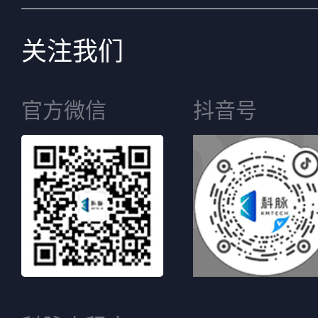
关注我们
官方微信
抖音号