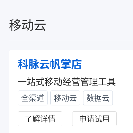
科脉云帆智能问数
移动云
科脉云帆掌店
一站式移动经营管理工具
全渠道
移动云
数据云
了解详情
申请试用