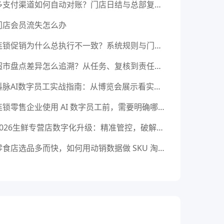
多支付渠道如何自动对账？门店日结与总部复核方法
门店会员流失怎么办
连锁促销为什么总执行不一致？系统规则与门店动作拆解
超市盘点差异怎么追溯？从任务、复核到责任记录
科脉AI数字员工实战指南：从博览会展示看实体门店智能化应用
连锁零售企业使用 AI 数字员工前，需要明确哪些能力边界？
2026生鲜专营店数字化升级：精准管控，破解损耗与品质难题
零食店选品多而快，如何用动销数据做 SKU 淘汰？