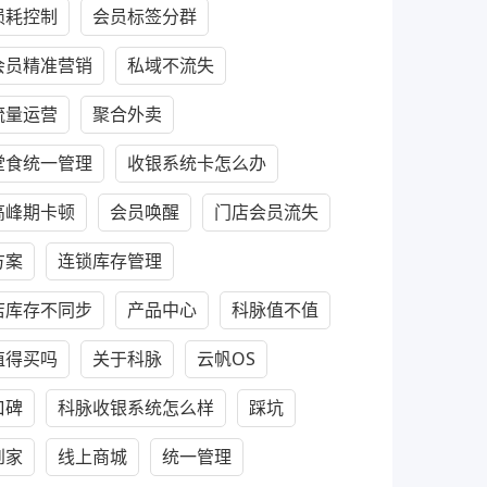
损耗控制
会员标签分群
会员精准营销
私域不流失
流量运营
聚合外卖
堂食统一管理
收银系统卡怎么办
高峰期卡顿
会员唤醒
门店会员流失
方案
连锁库存管理
店库存不同步
产品中心
科脉值不值
值得买吗
关于科脉
云帆OS
口碑
科脉收银系统怎么样
踩坑
到家
线上商城
统一管理