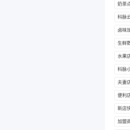
奶茶
科脉云
卤味
生鲜
水果
科脉小
夫妻
便利
新店
加盟