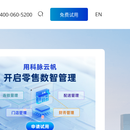
EN
400-060-5200
免费试用
生鲜
餐饮
活动
商家中心
智
科脉生鲜数字化解决方案围绕采
模
购、库存、称重收银、损耗管
科脉数智中国
餐饮集团版
控、会员营销和线上线下一体化
行沙龙报名入
的一
经营，帮助生鲜门店实现更精
定制餐饮系统个性化服务/
大卖场
口
细、更高效的日常管理。
提供私有化部署
管
多元化门店经营、线上线下一体
商
学习中心
级
化，助力大卖场行业进入智慧零
售时代
服
扫码体验
烘焙
营
聚合流量资源、采供销协同一
体，助力烘焙行业轻松管店