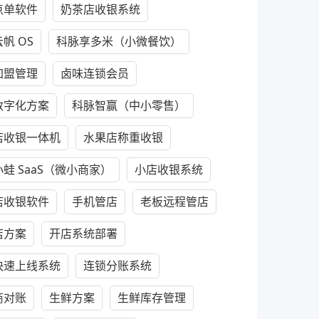
点单软件
奶茶店收银系统
帆 OS
科脉享多米（小微餐饮）
加盟管理
卤味连锁会员
数字化方案
科脉智赢（中小零售）
店收银一体机
水果店称重收银
蛙 SaaS（微小商家）
小店收银系统
店收银软件
手机管店
老板远程管店
店方案
开店系统部署
快速上线系统
连锁分账系统
商对账
生鲜方案
生鲜库存管理