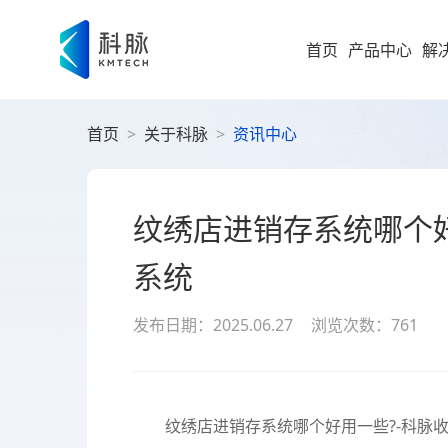
首页
产品中心
解
首页
>
关于科脉
>
资讯中心
集团型企业
新零售解决方案
零售
即时零售
运营
方
构建“仓
随扩，直
大型企业
纹绣店进销存系统哪个
便
科脉
集团
高速服务
大
系统
案
高成长型企业
以业务 +
商
过SaaS 
发布日期：2025.06.27
浏览次数：761
统一管理
科脉
小微企业
社
社区超
为持
社
全渠道布
社区超市
数字化增值服务
纹绣店进销存系统哪个好用一些?-科脉收
科脉