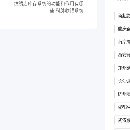
纹绣店库存系统的功能和作用有哪
些-科脉收银系统
商超
重庆
南京
西安
郑州
长沙
杭州零
成都
武汉