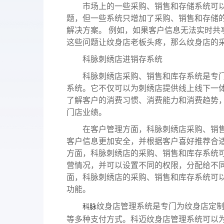
服务
市场上的一些采购、销售和存储系统可以
酒业
款可定
题，但一些系统只增加了采购、销售和存储
解决方案。 例如，如果客户信息无法实时共
溯源管货
查看所有产品
这些问题让纹身店老板头疼，那么纹身店的采
经营全域
科脉刺绣店进销存系统
科脉刺绣店采购、销售和库存系统是专门
系统。它不仅可以为刺绣店提供线上线下一
了解客户的消费习惯、消费能力和消费趋势
门店业绩。
在客户管理方面，科脉刺绣店采购、销售
客户信息更加安全，并根据客户喜好推荐合
方面，科脉刺绣店的采购、销售和库存系统
营情况，并可以设置不同的权限，分配给不
面，科脉刺绣店的采购、销售和库存系统可
功能。
纹身店管理系统是专门为纹身店定
科脉
等多种支付方式。科迈纹身店管理系统可以