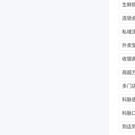
生鲜
连锁
私域
外卖
收银
商超
多门
科脉
科脉
到店