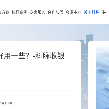
决方案
标杆案例
商家服务
合作加盟
资源中心
关于科脉
加盟申请
专卖
便利店
专家服务
案下载
了解科脉
零售公私域运
软件下载
新闻动态
学习中心
使用手册
科脉招聘
服务支持
市场
享多米合伙人
营增长训练营
店一体”增长新引擎，随搭
到店到家一体化经营，进销存
科脉伙伴运营平台
通头部
能化管理，助力连锁便利店规
好用一些？-科脉收银
利店
科脉介绍
收银系统
科脉动态
智慧零售
人才价值
技术支持
云鼎
科脉钱鲸云
化增长
定制化智慧零售解决方
服务于泛零售连锁企业
区
商超
卖场
科脉荣誉
手机收银
科脉公告
智慧餐饮
人才招聘
正版鉴定
款可定制化的SaaS软件
 数据双中台为底座，通
智能供应链管控、业务移动化
超
科脉历程
小程序
行业新闻
智慧专卖
查询经销
化 + AI 能力，实现多业态
理，助力商超行业效能全面升
云帆OS
群生鲜
联系我们
科脉视频
增值服务
科脉AI客
市
母婴
续增长而生
区店
局、全链路赋能，助力
数字化辅助管理、多元化精准
生意增长
销，助力母婴行业多渠道获客
银系统
钱鲸云