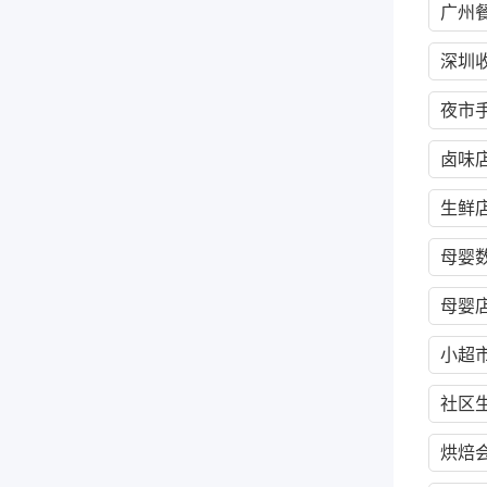
广州
深圳
夜市
卤味
生鲜
母婴
母婴
小超
社区
烘焙