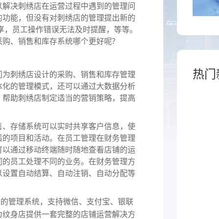
于泛零售连锁企业的一
解决刺绣店在运营过程中遇到的管理问
熟食
制化的SaaS软件
的功能，但没有对刺绣店的管理提出新的
享，员工操作错误无法及时提醒，等等。
全链路，赋能酒商高效
跨业态供应链管理、数字工具
购、销售和库存系统哪个更好呢?
增长
能，助力熟食企业降本增效
热门
为刺绣店设计的采购、销售和库存管理
体化的管理模式，还可以通过大数据分析
，帮助刺绣店制定适当的营销策略，提高
、存储系统可以实时共享客户信息，使
适的项目和活动。在员工管理在财务管理
可以通过移动终端随时随地查看店铺的运
同的员工处理不同的业务。在财务管理方
以设置自动结算、自动注销、自动分配等
制的管理系统，支持微信、支付宝、银联
为纹身店提供一套完整的店铺运营解决方